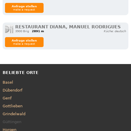
Anfrage stellen
make a request
RESTAURANT DIANA, MANUEL RODRIGUES
3900 Brig
2891 m
Küche: deutsch
Anfrage stellen
make a request
BELIEBTE ORTE
Basel
Dübendorf
Genf
Gottlieben
Grindelwald
Güttingen
Horgen