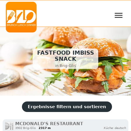
≡
FASTFOOD IMBISS
SNACK
in Brig-Glis
Ergebnisse filtern und sortieren
MCDONALD'S RESTAURANT
3902 Brig-Glis
2317 m
Küche: deutsch