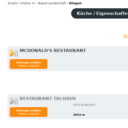
Snack / Imbiss
in
›
Basel-Landschaft
›
Itingen
Küche / Eigenschaften
B
MCDONALD'S RESTAURANT
Anfrage stellen
make a request
RESTAURANT TALHAUS
4416 Bubendorf
Anfrage stellen
make a request
2943 m