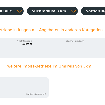
: alle
Suchradius: 3 km
Sortieru
etriebe in Itingen mit Angeboten in anderen Kategorien
4450 Sissach
Küche: deutsch
1340 m
weitere Imbiss-Betriebe im Umkreis von 3km
Küche: italienisch