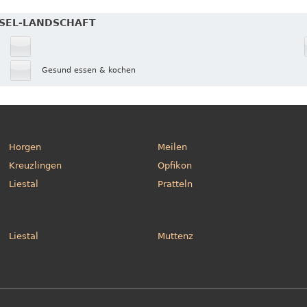
ASEL-LANDSCHAFT
Gesund essen & kochen
Horgen
Meilen
Kreuzlingen
Opfikon
Liestal
Pratteln
Liestal
Muttenz