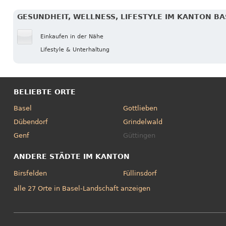
GESUNDHEIT, WELLNESS, LIFESTYLE IM KANTON B
Einkaufen in der Nähe
Lifestyle & Unterhaltung
BELIEBTE ORTE
Basel
Gottlieben
Dübendorf
Grindelwald
Genf
Güttingen
ANDERE STÄDTE IM KANTON
Birsfelden
Füllinsdorf
alle 27 Orte in Basel-Landschaft anzeigen