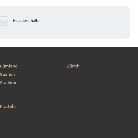
Haustiere halten
Rümlang
Zürich
Saanen
Stallikon
Pratteln