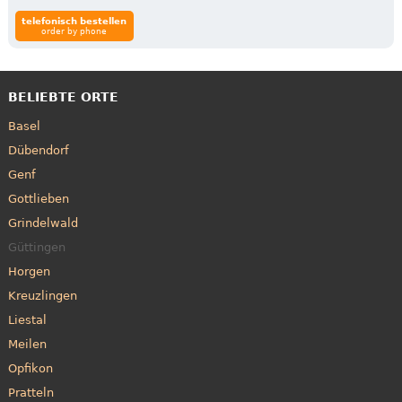
telefonisch bestellen
order by phone
BELIEBTE ORTE
Basel
Dübendorf
Genf
Gottlieben
Grindelwald
Güttingen
Horgen
Kreuzlingen
Liestal
Meilen
Opfikon
Pratteln