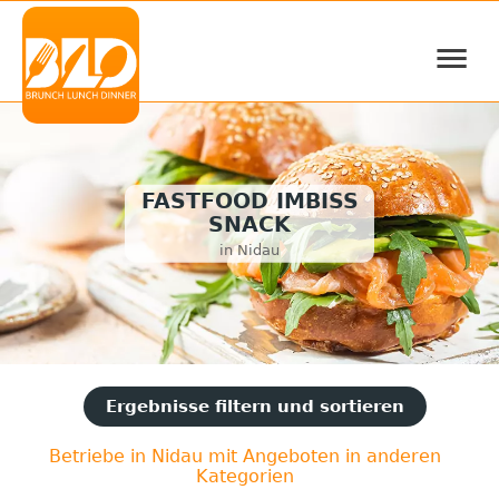
≡
FASTFOOD IMBISS
SNACK
in Nidau
Ergebnisse filtern und sortieren
Betriebe in Nidau mit Angeboten in anderen
Kategorien