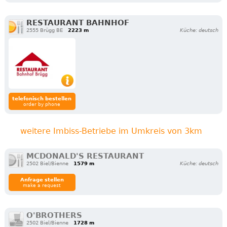
RESTAURANT BAHNHOF
2555 Brügg BE
2223 m
Küche: deutsch
telefonisch bestellen
order by phone
weitere Imbiss-Betriebe im Umkreis von 3km
MCDONALD'S RESTAURANT
2502 Biel/Bienne
1579 m
Küche: deutsch
Anfrage stellen
make a request
O'BROTHERS
2502 Biel/Bienne
1728 m