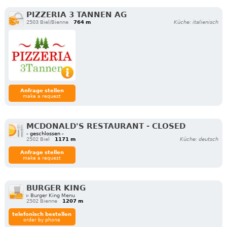
PIZZERIA 3 TANNEN AG
2503 Biel/Bienne
764 m
Küche: italienisch
Anfrage stellen
make a request
MCDONALD'S RESTAURANT - CLOSED
- geschlossen -
2502 Biel
1171 m
Küche: deutsch
Anfrage stellen
make a request
BURGER KING
▹ Burger King Menu
2502 Bienne
1207 m
telefonisch bestellen
order by phone