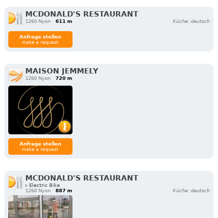
MCDONALD'S RESTAURANT
1260 Nyon
611 m
Küche: deutsch
Anfrage stellen
make a request
MAISON JEMMELY
1260 Nyon
720 m
Anfrage stellen
make a request
MCDONALD'S RESTAURANT
▹ Electric Bike
1260 Nyon
887 m
Küche: deutsch