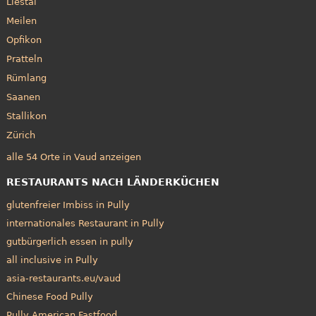
Liestal
Meilen
Opfikon
Pratteln
Rümlang
Saanen
Stallikon
Zürich
alle 54 Orte in Vaud anzeigen
RESTAURANTS NACH LÄNDERKÜCHEN
glutenfreier Imbiss in Pully
internationales Restaurant in Pully
gutbürgerlich essen in pully
all inclusive in Pully
asia-restaurants.eu/vaud
Chinese Food Pully
Pully American Fastfood