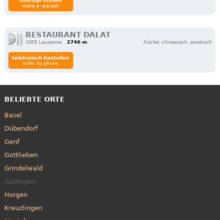
Anfrage stellen
make a request
RESTAURANT DALAT
1005 Lausanne
2746 m
Küche: chinesisch, asiatisch
telefonisch bestellen
order by phone
BELIEBTE ORTE
Basel
Dübendorf
Genf
Gottlieben
Grindelwald
Güttingen
Horgen
Kreuzlingen