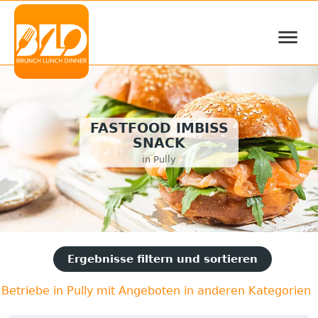
≡
FASTFOOD IMBISS
SNACK
in Pully
Ergebnisse filtern und sortieren
Betriebe in Pully mit Angeboten in anderen Kategorien