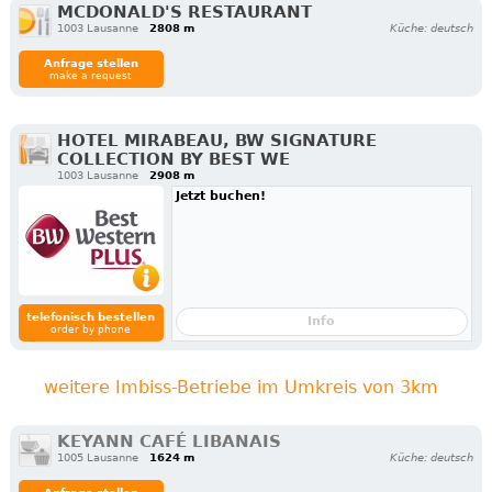
MCDONALD'S RESTAURANT
1003 Lausanne
2808 m
Küche: deutsch
Anfrage stellen
make a request
HOTEL MIRABEAU, BW SIGNATURE
COLLECTION BY BEST WE
1003 Lausanne
2908 m
Jetzt buchen!
telefonisch bestellen
Info
order by phone
weitere Imbiss-Betriebe im Umkreis von 3km
KEYANN CAFÉ LIBANAIS
1005 Lausanne
1624 m
Küche: deutsch