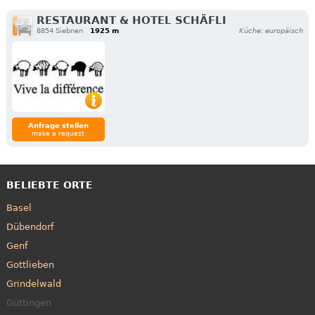
RESTAURANT & HOTEL SCHÄFLI
8854 Siebnen
1925 m
Küche: europäisch
Anfrage stellen
make a request
BELIEBTE ORTE
Basel
Dübendorf
Genf
Gottlieben
Grindelwald
Güttingen