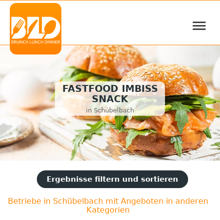
≡
FASTFOOD IMBISS
SNACK
in Schübelbach
Ergebnisse filtern und sortieren
Betriebe in Schübelbach mit Angeboten in anderen
Kategorien