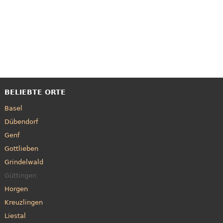
BELIEBTE ORTE
Basel
Dübendorf
Genf
Gottlieben
Grindelwald
Güttingen
Horgen
Kreuzlingen
Liestal