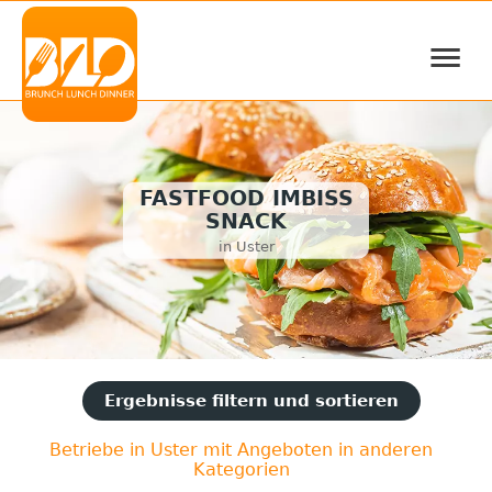
≡
FASTFOOD IMBISS
SNACK
in Uster
Ergebnisse filtern und sortieren
Betriebe in Uster mit Angeboten in anderen
Kategorien