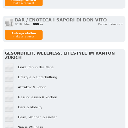
make a request
BAR / ENOTECA I SAPORI DI DON VITO
8610 Uster
888 m
Küche: italienisch
Anfrage stellen
make a request
GESUNDHEIT, WELLNESS, LIFESTYLE IM KANTON
ZÜRICH
Einkaufen in der Nähe
Lifestyle & Unterhaltung
Attraktiv & Schön
Gesund essen & kochen
Cars & Mobility
Heim, Wohnen & Garten
Spa & Wellness