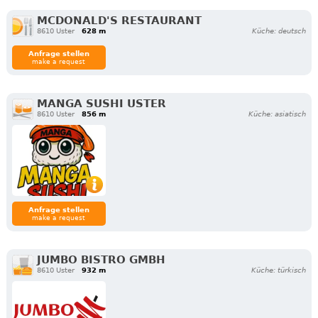
MCDONALD'S RESTAURANT
8610 Uster
628 m
Küche: deutsch
Anfrage stellen
make a request
MANGA SUSHI USTER
8610 Uster
856 m
Küche: asiatisch
Anfrage stellen
make a request
JUMBO BISTRO GMBH
8610 Uster
932 m
Küche: türkisch