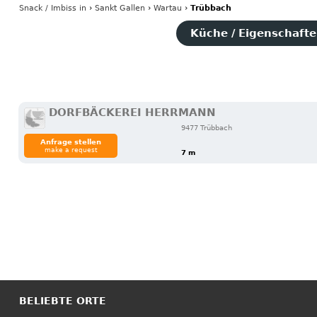
Snack / Imbiss
in
›
Sankt Gallen
›
Wartau
›
Trübbach
Küche / Eigenschaften
DORFBÄCKEREI HERRMANN
9477 Trübbach
Anfrage stellen
make a request
7 m
BELIEBTE ORTE