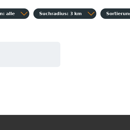
: alle
Suchradius: 3 km
Sortieru