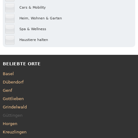
Cars & Mobility
Heim, Wohnen & Garten
Spa & Wellness
Haustiere halten
BELIEBTE ORTE
Basel
Dübendorf
Genf
Gottlieben
Grindelwald
Güttingen
Horgen
Kreuzlingen