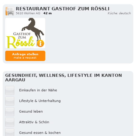
RESTAURANT GASTHOF ZUM RÖSSLI
5610 Wohlen AG
42 m
Küche: deutsch
Anfrage stellen
make a request
GESUNDHEIT, WELLNESS, LIFESTYLE IM KANTON
AARGAU
Einkaufen in der Nähe
Lifestyle & Unterhaltung
Gesund leben
Attraktiv & Schön
Gesund essen & kochen