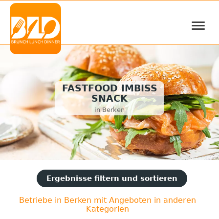
≡
FASTFOOD IMBISS
SNACK
in Berken
Ergebnisse filtern und sortieren
Betriebe in Berken mit Angeboten in anderen
Kategorien