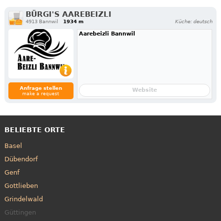
BÜRGI'S AAREBEIZLI
4913 Bannwil
1934 m
Küche: deutsch
Aarebeizli Bannwil
Anfrage stellen
Website
make a request
BELIEBTE ORTE
Basel
Dübendorf
Genf
Gottlieben
Grindelwald
Güttingen