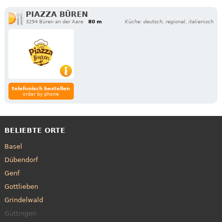
PIAZZA BÜREN
3294 Büren an der Aare
80 m
Küche: deutsch, regional, italienisch
telefonisch bestellen
order by phone
BELIEBTE ORTE
Basel
Dübendorf
Genf
Gottlieben
Grindelwald
Güttingen